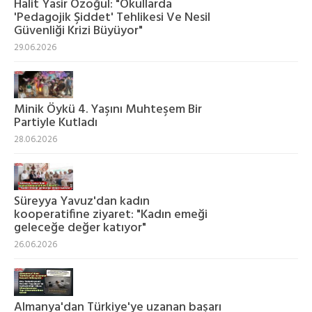
Halit Yasir Özoğul: "Okullarda
'Pedagojik Şiddet' Tehlikesi Ve Nesil
Güvenliği Krizi Büyüyor"
29.06.2026
Minik Öykü 4. Yaşını Muhteşem Bir
Partiyle Kutladı
28.06.2026
Süreyya Yavuz'dan kadın
kooperatifine ziyaret: "Kadın emeği
geleceğe değer katıyor"
26.06.2026
Almanya'dan Türkiye'ye uzanan başarı