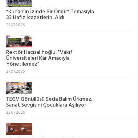
“Kur’an’ın İzinde Bir Ömür” Temasıyla
33 Hafız İcazetlerini Aldı
29.07.2026
Rektör Hacısalihoğlu: "Vakıf
Üniversiteleri Kâr Amacıyla
Yönetilemez"
27.07.2026
TEGV Gönüllüsü Seda Balım Ürkmez,
Sanat Sevgisini Çocuklara Aşılıyor
22.07.2026