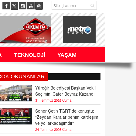
A
TEKNOLOJİ
YAŞAM
ÇOK OKUNANLAR
Yüreğir Belediyesi Başkan Vekili
Seçimini Cafer Boyraz Kazandı
31 Temmuz 2026 Cuma
Soner Çetin TGRT'de konuştu:
"Zeydan Karalar benim kardeşim
ve yol arkadaşımdır"
24 Temmuz 2026 Cuma