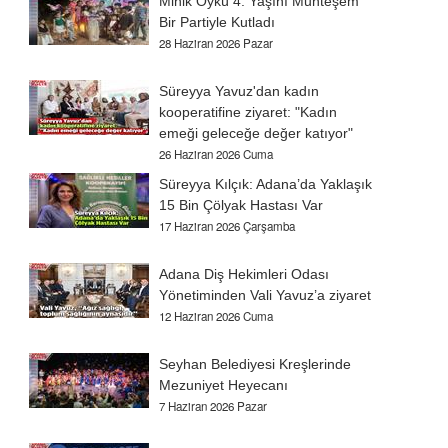
Minik Öykü 4. Yaşını Muhteşem
Bir Partiyle Kutladı
28 Haziran 2026 Pazar
Süreyya Yavuz'dan kadın
kooperatifine ziyaret: "Kadın
emeği geleceğe değer katıyor"
26 Haziran 2026 Cuma
n
Süreyya Kılçık: Adana’da Yaklaşık
15 Bin Çölyak Hastası Var
17 Haziran 2026 Çarşamba
Adana Diş Hekimleri Odası
Yönetiminden Vali Yavuz’a ziyaret
12 Haziran 2026 Cuma
Seyhan Belediyesi Kreşlerinde
Mezuniyet Heyecanı
7 Haziran 2026 Pazar