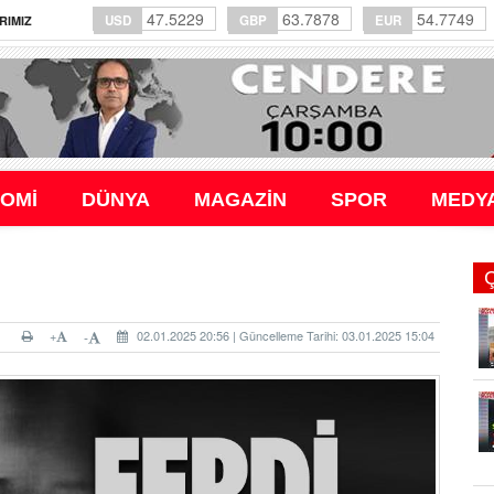
47.5229
63.7878
54.7749
USD
GBP
EUR
RIMIZ
OMİ
DÜNYA
MAGAZİN
SPOR
MEDY
+
02.01.2025 20:56 | Güncelleme Tarihi: 03.01.2025 15:04
-