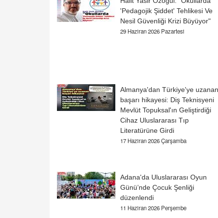
Halit Yasir Özoğul: "Okullarda
'Pedagojik Şiddet' Tehlikesi Ve
Nesil Güvenliği Krizi Büyüyor"
29 Haziran 2026 Pazartesi
Almanya'dan Türkiye'ye uzana
başarı hikayesi: Diş Teknisyeni
Mevlüt Topuksal'ın Geliştirdiği
Cihaz Uluslararası Tıp
Literatürüne Girdi
17 Haziran 2026 Çarşamba
Adana'da Uluslararası Oyun
Günü’nde Çocuk Şenliği
düzenlendi
11 Haziran 2026 Perşembe