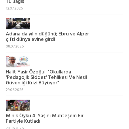
TL Bağış
12.07.2026
Adana'da yılın düğünü; Ebru ve Alper
çifti dünya evine girdi
08.07.2026
Halit Yasir Özoğul: "Okullarda
'Pedagojik Şiddet' Tehlikesi Ve Nesil
Güvenliği Krizi Büyüyor"
29.06.2026
Minik Öykü 4. Yaşını Muhteşem Bir
Partiyle Kutladı
28.06.2026