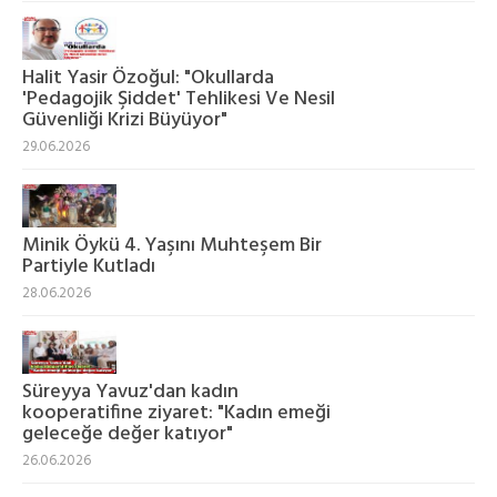
Halit Yasir Özoğul: "Okullarda
'Pedagojik Şiddet' Tehlikesi Ve Nesil
Güvenliği Krizi Büyüyor"
29.06.2026
Minik Öykü 4. Yaşını Muhteşem Bir
Partiyle Kutladı
28.06.2026
Süreyya Yavuz'dan kadın
kooperatifine ziyaret: "Kadın emeği
geleceğe değer katıyor"
26.06.2026