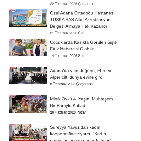
22 Temmuz 2026 Çarşamba
Özel Adana Ortadoğu Hastanesi,
TÜSKA SAS Altın Akreditasyon
Belgesi Almaya Hak Kazandı
21 Temmuz 2026 Salı
e
Çocuklarda Kasıkta Görülen Şişlik
Fıtık Habercisi Olabilir
14 Temmuz 2026 Salı
Adana'da yılın düğünü; Ebru ve
Alper çifti dünya evine girdi
8 Temmuz 2026 Çarşamba
Minik Öykü 4. Yaşını Muhteşem
Bir Partiyle Kutladı
28 Haziran 2026 Pazar
Süreyya Yavuz'dan kadın
kooperatifine ziyaret: "Kadın
emeği geleceğe değer katıyor"