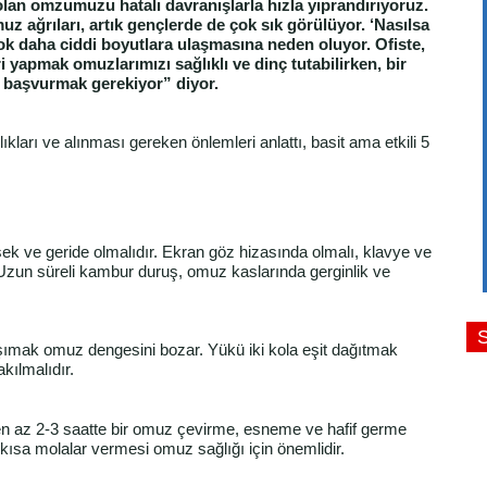
lan omzumuzu hatalı davranışlarla hızla yıprandırıyoruz.
z ağrıları, artık gençlerde de çok sık görülüyor. ‘Nasılsa
ok daha ciddi boyutlara ulaşmasına neden oluyor. Ofiste,
 yapmak omuzlarımızı sağlıklı ve dinç tutabilirken, bir
 başvurmak gerekiyor” diyor.
lıkları ve alınması gereken önlemleri anlattı, basit ama etkili 5
şek ve geride olmalıdır. Ekran göz hizasında olmalı, klavye ve
Uzun süreli kambur duruş, omuz kaslarında gerginlik ve
şımak omuz dengesini bozar. Yükü iki kola eşit dağıtmak
akılmalıdır.
en az 2-3 saatte bir omuz çevirme, esneme ve hafif germe
 kısa molalar vermesi omuz sağlığı için önemlidir.