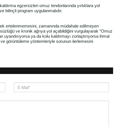
k kaldırma egzersizleri omuz tendonlarında yırtıklara yol
ve bilinçli program uygulanmalıdır.
nilerek ertelenmemesini, zamanında müdahale edilmeyen
üçsüzlüğü ve kronik ağrıya yol açabildiğini vurgulayarak “Omuz
an uyandırıyorsa ya da kolu kaldırmayı zorlaştırıyorsa ihmal
e görüntüleme yöntemleriyle sorunun ilerlemesini