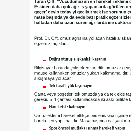
Turan Çift, “Vücudumuzun en hareketli eklemi o
Eskiden daha çok ağır iş yapanlarda görülen omu
geçer’ deyip tedaviyi geciktirmek ise sorunun ç
masa başında ya da evde bazı pratik egzersizleri
haftadan daha uzun süren ağrılarda ise doktora
Prof. Dr. Çift, omuz ağrısına yol açan hatalı alışkan
egzersizi açıkladı.
Doğru oturuş alışkanlığı kazanın
Bilgisayar başında çalışırken sırt dik, omuzlar gev
mause kullanırken omuzlar yukarı kalkmamalıdır. 
sıkışmaya yol açar.
Tek taraflı yük taşımayın
Çanta veya poşetleri tek omuzda ya da tek elde ta
gerekir. Sırt çantası kullanılacaksa iki askı birlikte t
Hareketsiz kalmayın
Omuz eklemi hareket ettikçe beslenir. Gün içinde 
hareketleri yapılmalıdır. Masa başında çalışanların
Spor öncesi mutlaka ısınma hareketi yapın