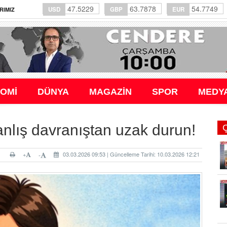
47.5229
63.7878
54.7749
USD
GBP
EUR
RIMIZ
OMİ
DÜNYA
MAGAZİN
SPOR
MEDY
anlış davranıştan uzak durun!
+
03.03.2026 09:53 | Güncelleme Tarihi: 10.03.2026 12:21
-