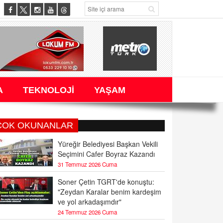
A
TEKNOLOJİ
YAŞAM
ÇOK OKUNANLAR
Yüreğir Belediyesi Başkan Vekili
Seçimini Cafer Boyraz Kazandı
31 Temmuz 2026 Cuma
Soner Çetin TGRT'de konuştu:
"Zeydan Karalar benim kardeşim
ve yol arkadaşımdır"
24 Temmuz 2026 Cuma