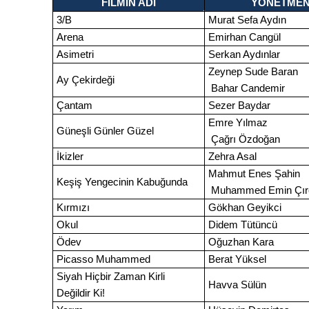
FİLMİN ADI
YÖNETME
3/B
Murat Sefa Aydın
Arena
Emirhan Cangül
Asimetri
Serkan Aydınlar
Zeynep Sude Baran
Ay Çekirdeği
Bahar Candemir
Çantam
Sezer Baydar
Emre Yılmaz
Güneşli Günler Güzel
Çağrı Özdoğan
İkizler
Zehra Asal
Mahmut Enes Şahin
Keşiş Yengecinin Kabuğunda
Muhammed Emin Çırç
Kırmızı
Gökhan Geyikci
Okul
Didem Tütüncü
Ödev
Oğuzhan Kara
Picasso Muhammed
Berat Yüksel
Siyah Hiçbir Zaman Kirli
Havva Sülün
Değildir Ki!