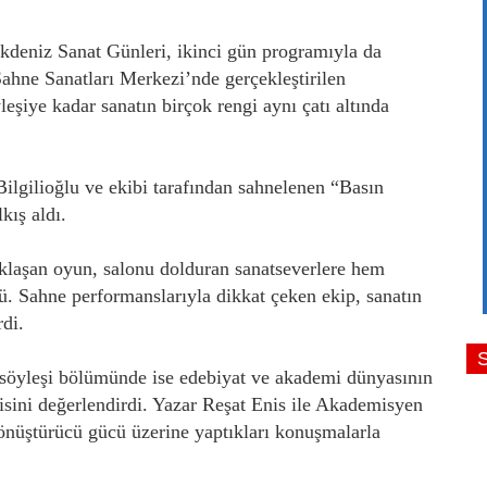
Akdeniz Sanat Günleri, ikinci gün programıyla da
Sahne Sanatları Merkezi’nde gerçekleştirilen
leşiye kadar sanatın birçok rengi aynı çatı altında
Bilgilioğlu ve ekibi tarafından sahnelenen “Basın
lkış aldı.
aklaşan oyun, salonu dolduran sanatseverlere hem
. Sahne performanslarıyla dikkat çeken ekip, sanatın
rdi.
en söyleşi bölümünde ise edebiyat ve akademi dünyasının
isini değerlendirdi. Yazar Reşat Enis ile Akademisyen
önüştürücü gücü üzerine yaptıkları konuşmalarla