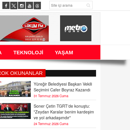
A
TEKNOLOJİ
YAŞAM
ÇOK OKUNANLAR
Yüreğir Belediyesi Başkan Vekili
Seçimini Cafer Boyraz Kazandı
31 Temmuz 2026 Cuma
Soner Çetin TGRT'de konuştu:
"Zeydan Karalar benim kardeşim
ve yol arkadaşımdır"
24 Temmuz 2026 Cuma