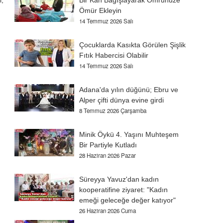
i,
Bir Kan Bağışlayarak Ömrünüze
Ömür Ekleyin
14 Temmuz 2026 Salı
Çocuklarda Kasıkta Görülen Şişlik
Fıtık Habercisi Olabilir
14 Temmuz 2026 Salı
Adana'da yılın düğünü; Ebru ve
Alper çifti dünya evine girdi
8 Temmuz 2026 Çarşamba
Minik Öykü 4. Yaşını Muhteşem
Bir Partiyle Kutladı
28 Haziran 2026 Pazar
Süreyya Yavuz'dan kadın
kooperatifine ziyaret: "Kadın
emeği geleceğe değer katıyor"
26 Haziran 2026 Cuma