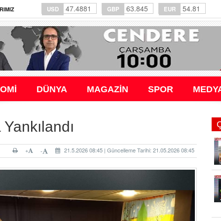
47.4881
63.845
54.81
USD
GBP
EUR
RIMIZ
OMİ
DÜNYA
MAGAZİN
SPOR
MEDY
 Yankılandı
+
21.5.2026 08:45 | Güncelleme Tarihi: 21.05.2026 08:45
-