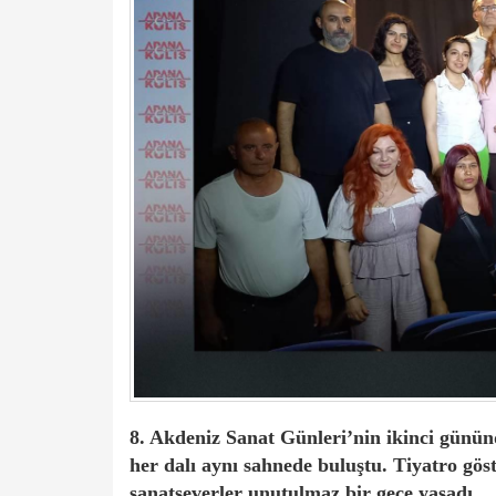
8. Akdeniz Sanat Günleri’nin ikinci günün
her dalı aynı sahnede buluştu. Tiyatro göster
sanatseverler unutulmaz bir gece yaşadı.