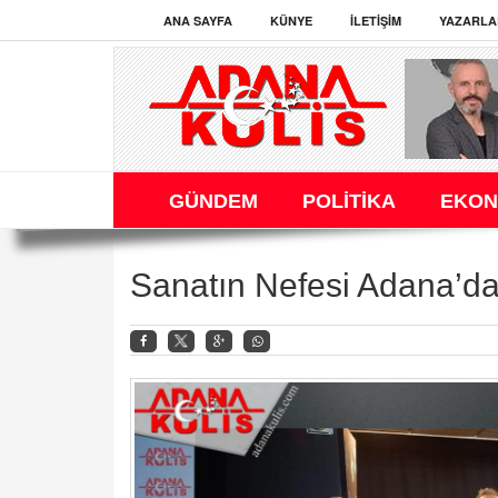
ANA SAYFA
KÜNYE
İLETIŞIM
YAZARLA
GÜNDEM
POLİTİKA
EKON
Sanatın Nefesi Adana’da