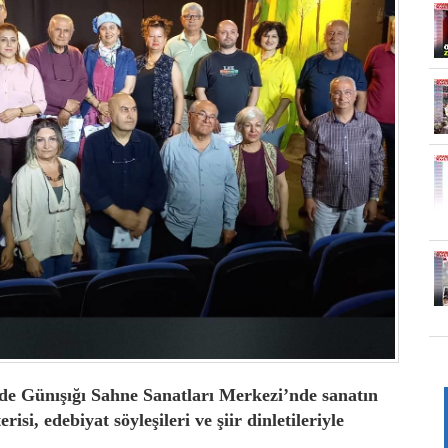
de Günışığı Sahne Sanatları Merkezi’nde sanatın
isi, edebiyat söyleşileri ve şiir dinletileriyle