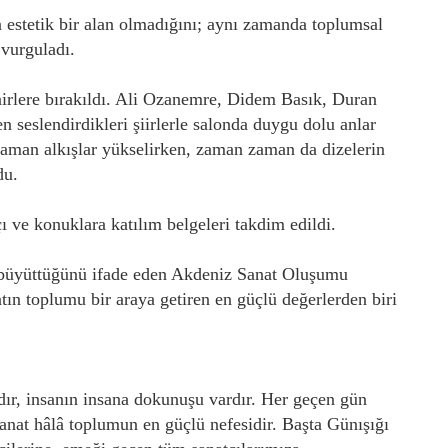
a estetik bir alan olmadığını; aynı zamanda toplumsal
 vurguladı.
irlere bırakıldı. Ali Ozanemre, Didem Basık, Duran
 seslendirdikleri şiirlerle salonda duygu dolu anlar
 zaman alkışlar yükselirken, zaman zaman da dizelerin
du.
 ve konuklara katılım belgeleri takdim edildi.
 büyüttüğünü ifade eden Akdeniz Sanat Oluşumu
 toplumu bir araya getiren en güçlü değerlerden biri
dır, insanın insana dokunuşu vardır. Her geçen gün
anat hâlâ toplumun en güçlü nefesidir. Başta Günışığı