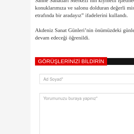
Sahne Sanatları Merkezi’nin kıymetli işletme
konuklarımıza ve salonu dolduran değerli mis
etrafında bir aradayız” ifadelerini kullandı.
Akdeniz Sanat Günleri’nin önümüzdeki günlerd
devam edeceği öğrenildi.
GÖRÜŞLERINIZI BILDIRIN