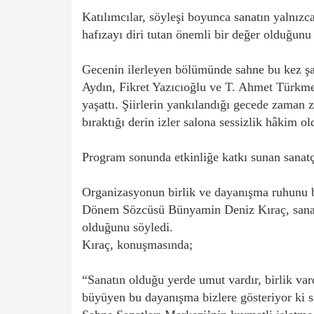
Katılımcılar, söyleşi boyunca sanatın yalnızc
hafızayı diri tutan önemli bir değer olduğunu
Gecenin ilerleyen bölümünde sahne bu kez şa
Aydın, Fikret Yazıcıoğlu ve T. Ahmet Türkmen
yaşattı. Şiirlerin yankılandığı gecede zaman
bıraktığı derin izler salona sessizlik hâkim ol
Program sonunda etkinliğe katkı sunan sanatçı
Organizasyonun birlik ve dayanışma ruhunu
Dönem Sözcüsü Bünyamin Deniz Kıraç, sanatın
olduğunu söyledi.
Kıraç, konuşmasında;
“Sanatın olduğu yerde umut vardır, birlik var
büyüyen bu dayanışma bizlere gösteriyor ki s