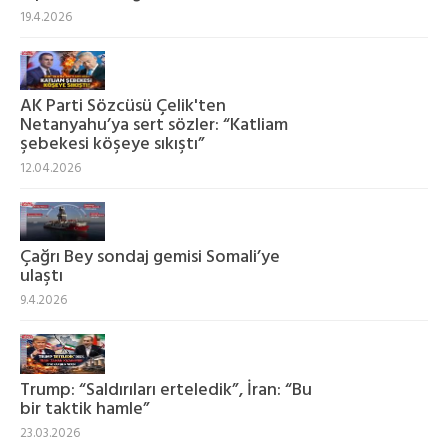
19.4.2026
AK Parti Sözcüsü Çelik'ten
Netanyahu’ya sert sözler: “Katliam
şebekesi köşeye sıkıştı”
12.04.2026
Çağrı Bey sondaj gemisi Somali’ye
ulaştı
9.4.2026
Trump: “Saldırıları erteledik”, İran: “Bu
bir taktik hamle”
23.03.2026